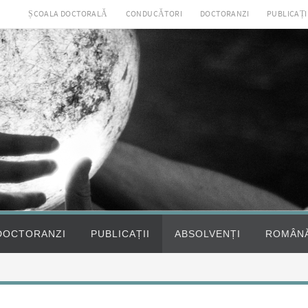
ȘCOALA DOCTORALĂ
CONDUCĂTORI
DOCTORANZI
PUBLICAȚI
DOCTORANZI
PUBLICAȚII
ABSOLVENȚI
ROMÂN