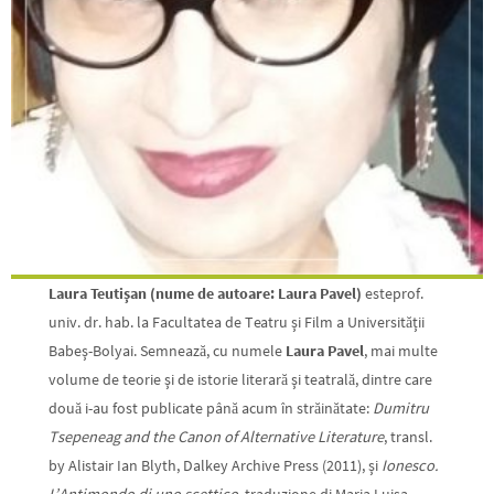
Laura Teutişan (nume de autoare: Laura Pavel)
esteprof.
univ. dr. hab. la Facultatea de Teatru şi Film a Universităţii
Babeş-Bolyai. Semnează, cu numele
Laura Pavel
, mai multe
volume de teorie şi de istorie literară şi teatrală, dintre care
două i-au fost publicate până acum în străinătate:
Dumitru
Tsepeneag and the Canon of Alternative Literature
, transl.
by Alistair Ian Blyth, Dalkey Archive Press (2011), şi
Ionesco.
L’Antimondo di uno scettico
, traduzione di Maria Luisa