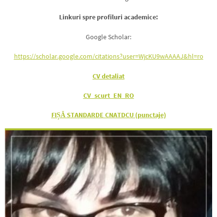
Linkuri spre profiluri academice:
Google Scholar:
https://scholar.google.com/citations?user=WjcKU9wAAAAJ&hl=ro
CV detaliat
CV_scurt_EN_RO
FIȘĂ STANDARDE CNATDCU (punctaje)