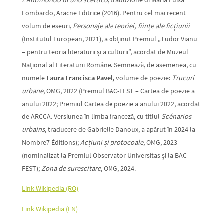
Lombardo, Aracne Editrice (2016). Pentru cel mai recent
volum de eseuri,
Personaje ale teoriei, fiinţe ale ficţiunii
(Institutul European, 2021), a obţinut Premiul „Tudor Vianu
– pentru teoria literaturii şi a culturii”, acordat de Muzeul
Naţional al Literaturii Române. Semnează, de asemenea, cu
numele
Laura Francisca Pavel,
volume de poezie:
Trucuri
urbane
, OMG, 2022 (Premiul BAC-FEST – Cartea de poezie a
anului 2022; Premiul Cartea de poezie a anului 2022, acordat
de ARCCA. Versiunea în limba franceză, cu titlul
Scénarios
urbains
, traducere de Gabrielle Danoux, a apărut în 2024 la
Nombre7 Éditions);
Acţiuni şi protocoale
, OMG, 2023
(nominalizat la Premiul Observator Universitas şi la BAC-
FEST);
Zona de surescitare
, OMG, 2024.
Link Wikipedia (RO)
Link Wikipedia (EN)