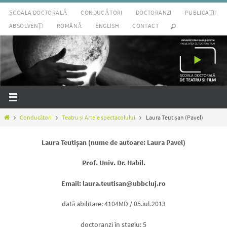
Sari
ȘCOALA DOCTORALĂ
CONDUCĂTORI
DOCTORANZI
PUBLICAȚII
la
ABSOLVENȚI
ROMÂNĂ
ENGLISH
CONTACT
conținut
Prima
Conducători
Teatru și Artele spectacolului
Laura Teutișan (Pavel)
pagină
Laura Teutişan (nume de autoare: Laura Pavel)
Prof. Univ. Dr. Habil.
Email: laura.teutisan@ubbcluj.ro
dată abilitare: 4104MD / 05.iul.2013
doctoranzi în stagiu: 5